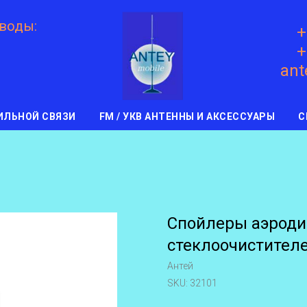
 воды:
+
+
ant
ИЛЬНОЙ СВЯЗИ
FM / УКВ АНТЕННЫ И АКСЕССУАРЫ
С
Спойлеры аэроди
стеклоочистител
Антей
SKU:
32101