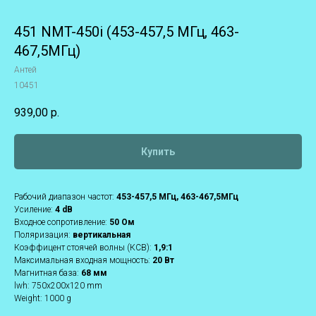
451 NMT-450i (453-457,5 МГц, 463-
467,5МГц)
Антей
10451
939,00
р.
Купить
Рабочий диапазон частот:
453-457,5 МГц, 463-467,5МГц
Усиление:
4 dB
Входное сопротивление:
50 Ом
Поляризация:
вертикальная
Коэффицент стоячей волны (КСВ):
1,9:1
Максимальная входная мощность:
20 Вт
Магнитная база:
6
8
мм
lwh: 750x200x120 mm
Weight: 1000 g